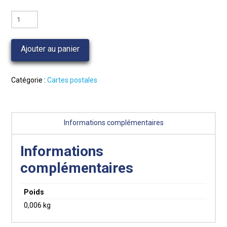
quantité
de
Carte
Ajouter au panier
recette
:
la
Catégorie :
Cartes postales
tourte
lorraine
Informations complémentaires
Informations
complémentaires
Poids
0,006 kg