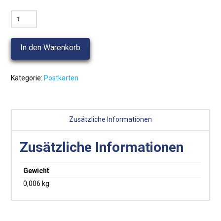
Carte
recette
:
In den Warenkorb
la
tourte
lorraine
Kategorie:
Postkarten
Menge
Zusätzliche Informationen
Zusätzliche Informationen
Gewicht
0,006 kg