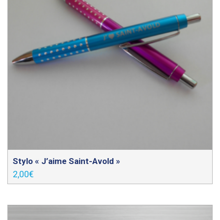
Stylo « J’aime Saint-Avold »
2,00
€
Ce
produit
a