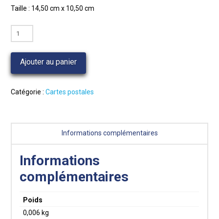
Taille : 14,50 cm x 10,50 cm
quantité
de
Carte
Ajouter au panier
recette
:
la
Catégorie :
Cartes postales
tarte
aux
myrtilles
Informations complémentaires
Informations
complémentaires
Poids
0,006 kg