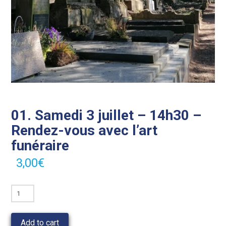
01. Samedi 3 juillet – 14h30 –
Rendez-vous avec l’art
funéraire
3,00
€
01.
Samedi
3
Add to cart