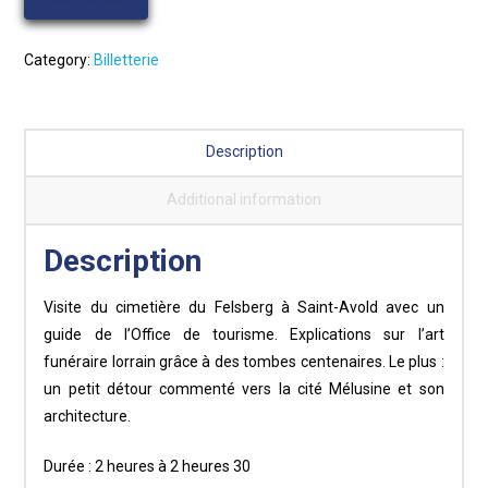
juillet
-
14h30
Category:
Billetterie
-
Rendez-
vous
Description
avec
l'art
Additional information
funéraire
quantity
Description
Visite du cimetière du Felsberg à Saint-Avold avec un
guide de l’Office de tourisme. Explications sur l’art
funéraire lorrain grâce à des tombes centenaires. Le plus :
un petit détour commenté vers la cité Mélusine et son
architecture.
Durée : 2 heures à 2 heures 30