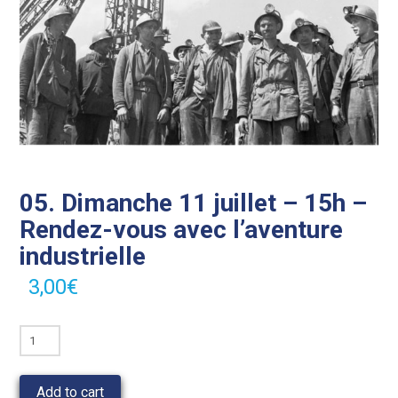
05. Dimanche 11 juillet – 15h –
Rendez-vous avec l’aventure
industrielle
3,00
€
05.
Dimanche
11
Add to cart