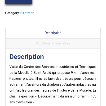
juillet
-
15h
Category:
Billetterie
-
Rendez-
vous
Description
avec
l'aventure
Additional information
industrielle
quantity
Description
Visite du Centre des Archives Industrielles et Techniques
de la Moselle à Saint-Avold qui propose 9 km d’archives !
Papiers, photos, films et bien des trésors pour découvrir
autrement l’aventure du charbon et d’autres industries qui
ont fait les grandes heures de l’histoire de la Moselle. Le
plus : exposition « L’équipement du mineur lorrain – 170
ans d’évolution ».