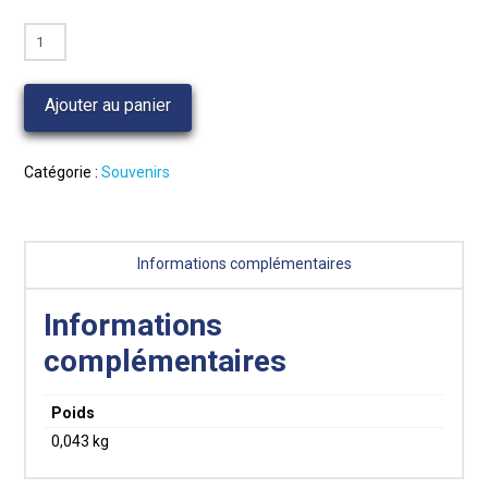
quantité
de
Magnet
Ajouter au panier
décapsuleur
Catégorie :
Souvenirs
Informations complémentaires
Informations
complémentaires
Poids
0,043 kg