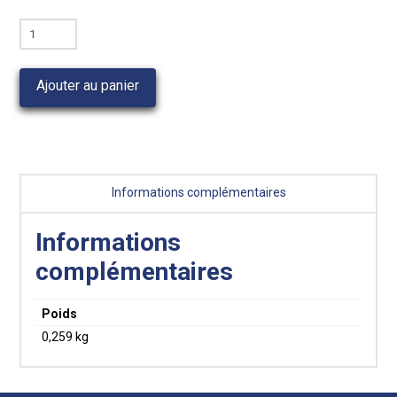
quantité
de
François
Ajouter au panier
Harters
Geschichte
Informations complémentaires
Informations
complémentaires
Poids
0,259 kg