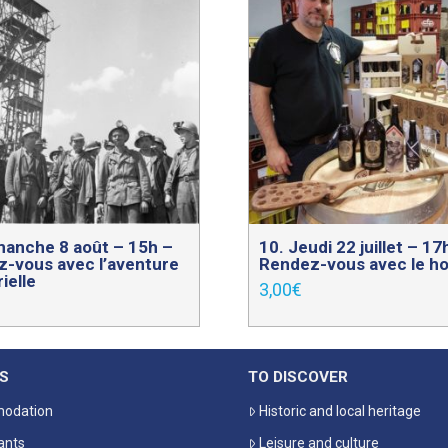
manche 8 août – 15h –
10. Jeudi 22 juillet – 1
-vous avec l’aventure
Rendez-vous avec le h
ielle
3,00
€
S
TO DISCOVER
odation
Historic and local heritage
ants
Leisure and culture