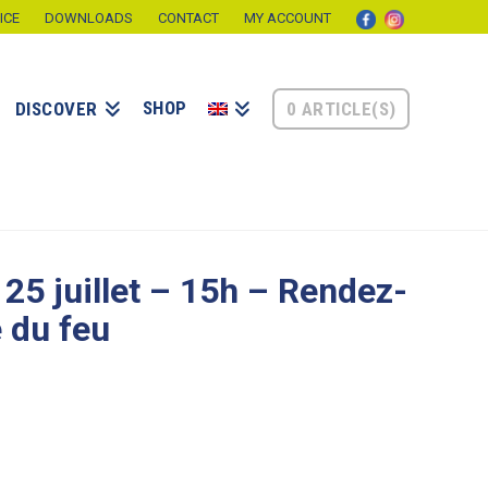
ICE
DOWNLOADS
CONTACT
MY ACCOUNT
SHOP
0 ARTICLE(S)
DISCOVER
25 juillet – 15h – Rendez-
e du feu