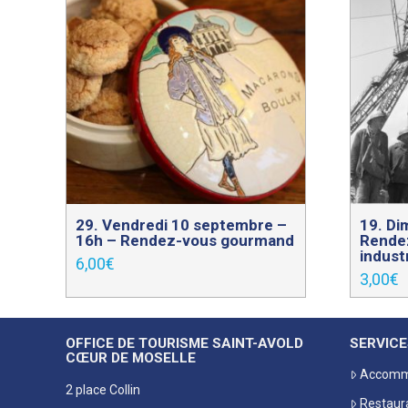
29. Vendredi 10 septembre –
19. Di
16h – Rendez-vous gourmand
Rendez
industr
6,00
€
3,00
€
OFFICE DE TOURISME SAINT-AVOLD
SERVICE
CŒUR DE MOSELLE
Accomm
2 place Collin
Restaur