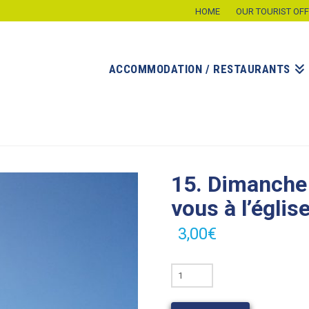
HOME
OUR TOURIST OFF
ACCOMMODATION / RESTAURANTS
15. Dimanche 
vous à l’églis
3,00
€
15.
Dimanche
25