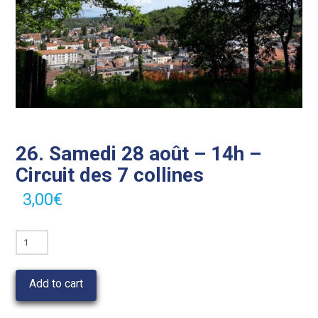
26. Samedi 28 août – 14h –
Circuit des 7 collines
3,00
€
26.
Samedi
28
Add to cart
août
-