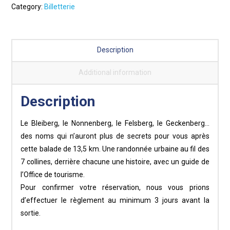
14h
Category:
Billetterie
-
Circuit
des
Description
7
collines
Additional information
quantity
Description
Le Bleiberg, le Nonnenberg, le Felsberg, le Geckenberg…
des noms qui n’auront plus de secrets pour vous après
cette balade de 13,5 km. Une randonnée urbaine au fil des
7 collines, derrière chacune une histoire, avec un guide de
l’Office de tourisme.
Pour confirmer votre réservation, nous vous prions
d’effectuer le règlement au minimum 3 jours avant la
sortie.