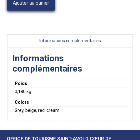
Ajouter au panier
gift
box
-
Jasmine
soap
Informations complémentaires
and
towel
Informations
complémentaires
Poids
0,180 kg
Colors
Grey, beige, red, cream
OFFICE DE TOURISME SAINT-AVOLD CŒUR DE