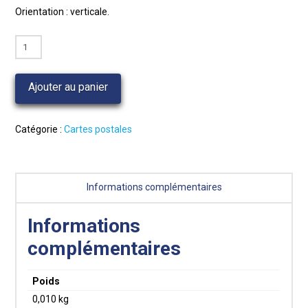
Orientation : verticale.
quantité
de
Carte
Ajouter au panier
dessin
:
le
Catégorie :
Cartes postales
Costume
lorrain
Informations complémentaires
Informations
complémentaires
Poids
0,010 kg