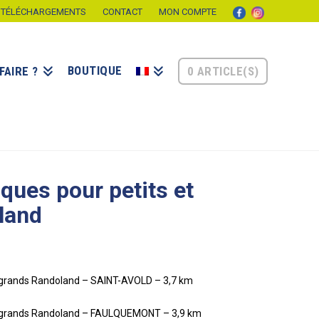
TÉLÉCHARGEMENTS
CONTACT
MON COMPTE
BOUTIQUE
0 ARTICLE(S)
FAIRE ?
iques pour petits et
land
t grands Randoland – SAINT-AVOLD – 3,7 km
et grands Randoland – FAULQUEMONT –
3,9 km