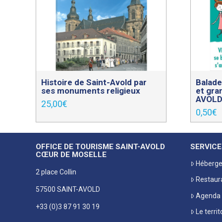
Histoire de Saint-Avold par
Balade
ses monuments religieux
et gra
AVOLD
25,00
€
0,50
€
OFFICE DE TOURISME SAINT-AVOLD
SERVICE
CŒUR DE MOSELLE
Héberg
2 place Collin
Restaur
57500 SAINT-AVOLD
Agenda
+33 (0)3 87 91 30 19
Le territ