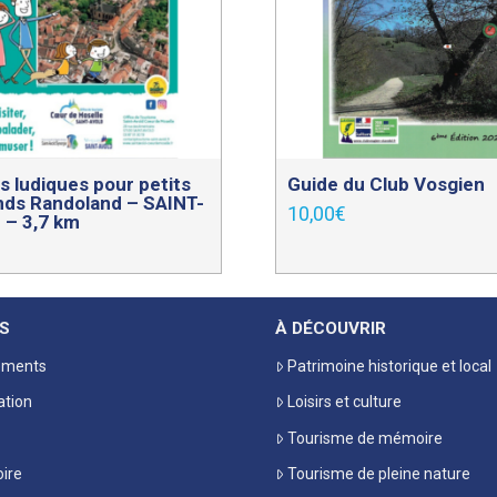
s ludiques pour petits
Guide du Club Vosgien
nds Randoland – SAINT-
10,00
€
 – 3,7 km
S
À DÉCOUVRIR
ements
Patrimoine historique et local
ation
Loisirs et culture
Tourisme de mémoire
oire
Tourisme de pleine nature