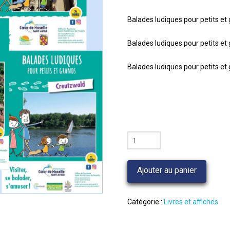
Balades ludiques pour petits e
Balades ludiques pour petits 
Balades ludiques pour petits 
quantité
de
5
Ajouter au panier
Balades
ludiques
pour
Catégorie :
Livres et affiches
petits
et