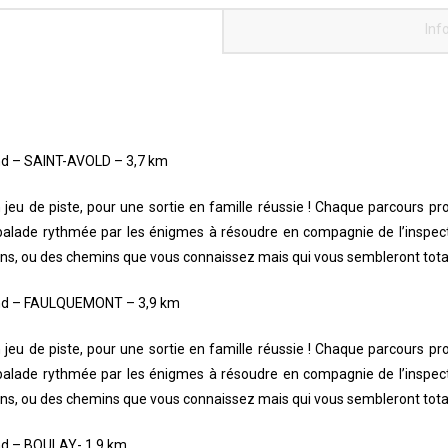
grands
Inf
Randoland
and – SAINT-AVOLD – 3,7 km
n jeu de piste, pour une sortie en famille réussie ! Chaque parcours p
e balade rythmée par les énigmes à résoudre en compagnie de l’inspe
mins, ou des chemins que vous connaissez mais qui vous sembleront tot
oland – FAULQUEMONT –
3,9 km
n jeu de piste, pour une sortie en famille réussie ! Chaque parcours p
e balade rythmée par les énigmes à résoudre en compagnie de l’inspe
mins, ou des chemins que vous connaissez mais qui vous sembleront tot
and – BOULAY- 1,9 km