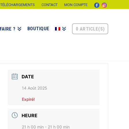
TÉLÉCHARGEMENTS
CONTACT
MON COMPTE
BOUTIQUE
0 ARTICLE(S)
FAIRE ?
DATE
14 Août 2025
Expiré!
HEURE
21 h 00 min - 21 h 00 min