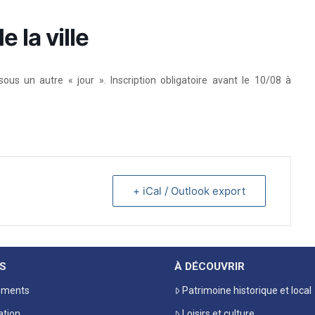
e la ville
ous un autre « jour ». Inscription obligatoire avant le 10/08 à
+ iCal / Outlook export
S
À DÉCOUVRIR
ements
Patrimoine historique et local
ation
Loisirs et culture