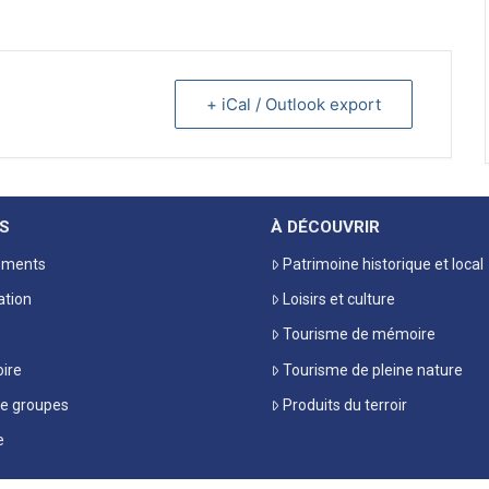
+ iCal / Outlook export
S
À DÉCOUVRIR
ements
Patrimoine historique et local
ation
Loisirs et culture
Tourisme de mémoire
oire
Tourisme de pleine nature
de groupes
Produits du terroir
e