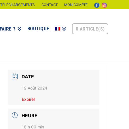
TÉLÉCHARGEMENTS
CONTACT
MON COMPTE
BOUTIQUE
0 ARTICLE(S)
FAIRE ?
DATE
19 Août 2024
Expiré!
HEURE
18 h 00 min