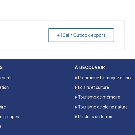
+ iCal / Outlook export
S
À DÉCOUVRIR
ements
Patrimoine historique et local
ation
Loisirs et culture
Tourisme de mémoire
oire
Tourisme de pleine nature
de groupes
Produits du terroir
e