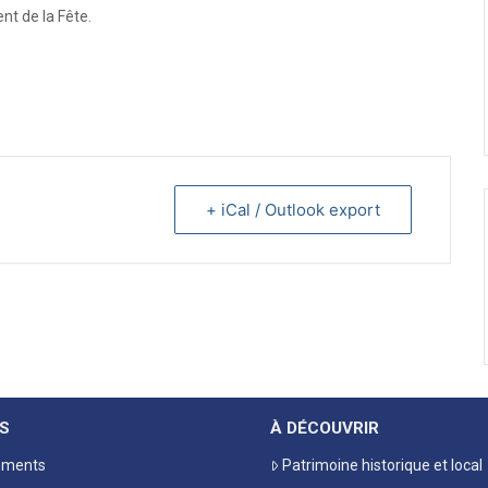
t de la Fête.
+ iCal / Outlook export
S
À DÉCOUVRIR
ements
Patrimoine historique et local