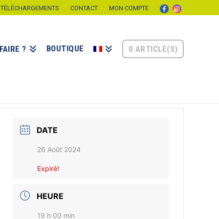
TÉLÉCHARGEMENTS
CONTACT
MON COMPTE
BOUTIQUE
0 ARTICLE(S)
FAIRE ?
DATE
26 Août 2024
Expiré!
HEURE
19 h 00 min