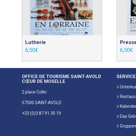
Lutherie
Presse
6,50
€
6,50
€
OFFICE DE TOURISME SAINT-AVOLD
SERVICE
CŒUR DE MOSELLE
Unterku
2 place Collin
Restaur
57500 SAINT-AVOLD
Kalende
+33 (0)3 87 91 30 19
Das Geb
Gruppe