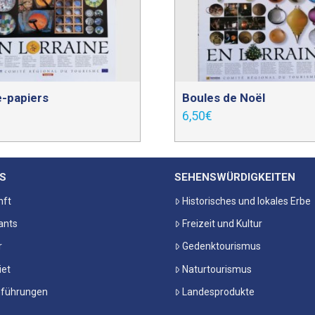
-papiers
Boules de Noël
6,50
€
S
SEHENSWÜRDIGKEITEN
nft
Historisches und lokales Erbe
ants
Freizeit und Kultur
r
Gedenktourismus
iet
Naturtourismus
nführungen
Landesprodukte