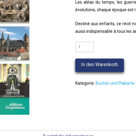
Les aléas du temps, les guerres
évolutions, chaque époque est r
Destiné aux enfants, ce récit n
aussi indispensable à tous les a
Saint-
Avold
raconté
In den Warenkorb
aux
enfants
Menge
Kategorie:
Bücher und Plakarte