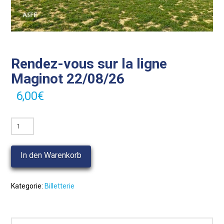
Rendez-vous sur la ligne
Maginot 22/08/26
6,00
€
Rendez-
vous
sur
In den Warenkorb
la
ligne
Maginot
Kategorie:
Billetterie
22/08/26
Menge