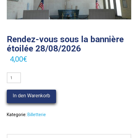
Rendez-vous sous la bannière
étoilée 28/08/2026
4,00
€
Rendez-
vous
sous
In den Warenkorb
la
bannière
étoilée
Kategorie:
Billetterie
28/08/2026
Menge