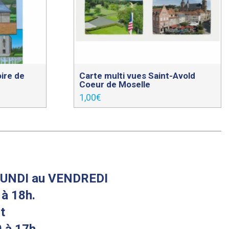
oire de
Carte multi vues Saint-Avold
Coeur de Moselle
1,00
€
u LUNDI au VENDREDI
 à 18h.
t
 à 17h.