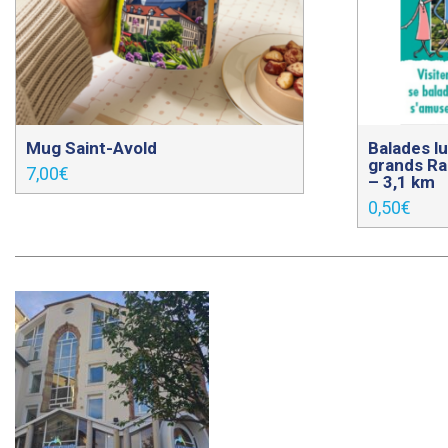
Mug Saint-Avold
Balades lu
grands R
7,00
€
– 3,1 km
0,50
€