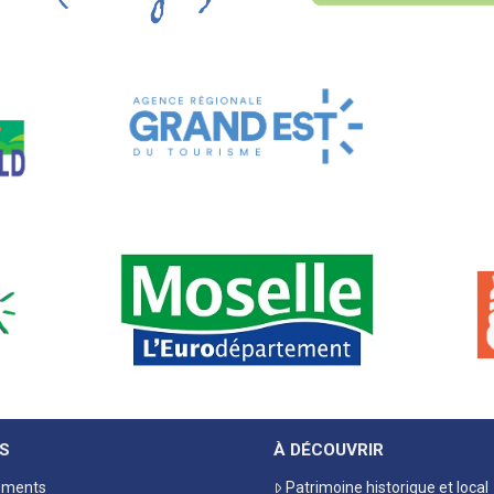
S
À DÉCOUVRIR
ements
Patrimoine historique et local