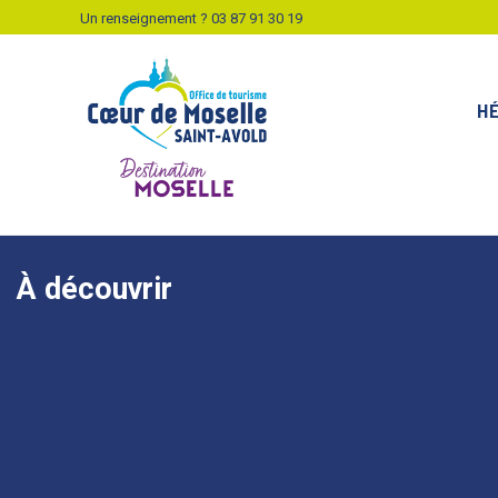
Un renseignement ?
03 87 91 30 19
H
À découvrir