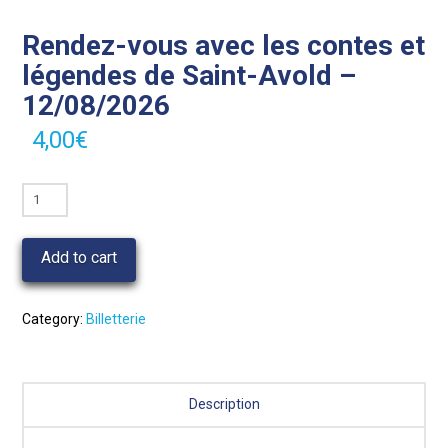
Rendez-vous avec les contes et
légendes de Saint-Avold –
12/08/2026
4,00
€
Rendez-
vous
avec
Add to cart
les
contes
et
Category:
Billetterie
légendes
de
Saint-
Description
Avold
-