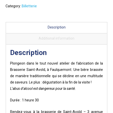
17h30
Category:
Billetterie
-
Rendez-
vous
Description
avec
le
Additional information
houblon
quantity
Description
Plongeon dans le tout nouvel atelier de fabrication de la
Brasserie Saint-Avold, à Faulquemont. Une bière brassée
de manière traditionnelle qui se décline en une multitude
de saveurs. Le plus : dégustation à la fin de la visite !
L’abus d’alcool est dangereux pour la santé.
Durée : 1 heure 30
Rendez-vous à la brasserie de Saint-Avold – 3 avenue