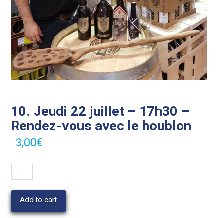
10. Jeudi 22 juillet – 17h30 –
Rendez-vous avec le houblon
3,00
€
10.
Jeudi
22
Add to cart
juillet
-