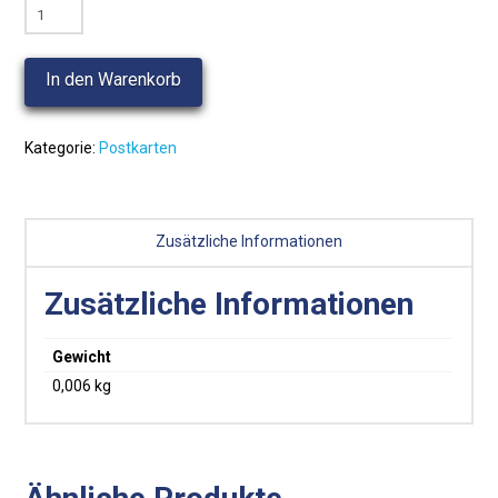
Deux
mineurs
au
In den Warenkorb
travail
Menge
Kategorie:
Postkarten
Zusätzliche Informationen
Zusätzliche Informationen
Gewicht
0,006 kg