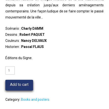
depuis sa création jusqu’aux derniers aménagements
contemporains. Une façon ludique de se faire compter le passé
mouvementé de la ville…
Scénario :
Charly DAMM
Dessins :
Robert PAQUET
Couleurs :
Nancy DELVAUX
Historien :
Pascal FLAUS
Éditions du Signe.
BD
l'extraordinaire
histoire
Add to cart
de
Saint-
Avold
Category:
Books and posters
en