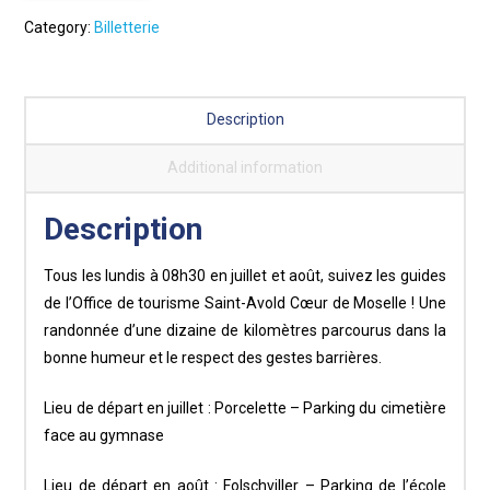
du
Category:
Billetterie
lundi
quantity
Description
Additional information
Description
Tous les lundis à 08h30 en juillet et août, suivez les guides
de l’Office de tourisme Saint-Avold Cœur de Moselle ! Une
randonnée d’une dizaine de kilomètres parcourus dans la
bonne humeur et le respect des gestes barrières.
Lieu de départ en juillet : Porcelette – Parking du cimetière
face au gymnase
Lieu de départ en août : Folschviller – Parking de l’école