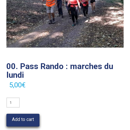
00. Pass Rando : marches du
lundi
5,00
€
00.
Pass
Rando
Add to cart
:
marches