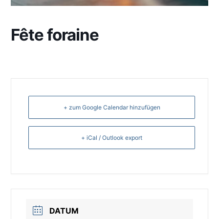
Fête foraine
+ zum Google Calendar hinzufügen
+ iCal / Outlook export
DATUM