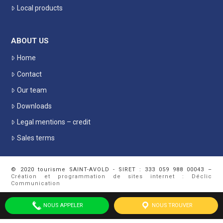
Local products
ABOUT US
Home
Contact
Our team
Downloads
Legal mentions – credit
Sales terms
© 2020 tourisme SAINT-AVOLD - SIRET : 333 059 988 00043 –
Création et programmation de sites internet : Déclic
Communication
NOUS APPELER
NOUS TROUVER