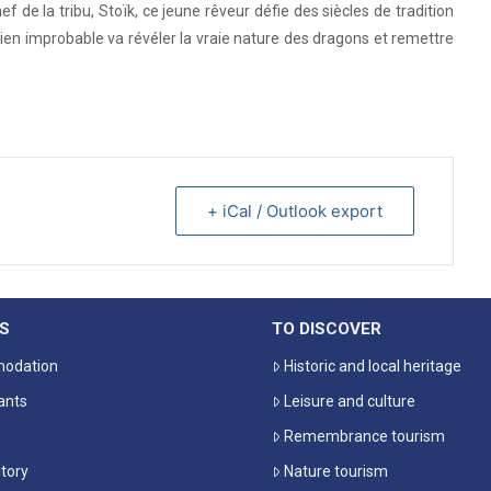
ef de la tribu, Stoïk, ce jeune rêveur défie des siècles de tradition
en improbable va révéler la vraie nature des dragons et remettre
+ iCal / Outlook export
S
TO DISCOVER
odation
Historic and local heritage
ants
Leisure and culture
Remembrance tourism
itory
Nature tourism