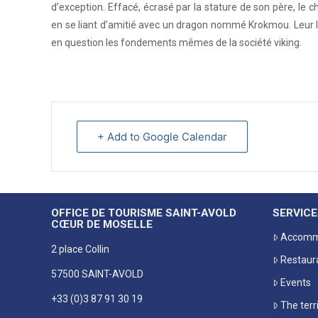
d’exception. Effacé, écrasé par la stature de son père, le ch
en se liant d’amitié avec un dragon nommé Krokmou. Leur li
en question les fondements mêmes de la société viking.
+ Add to Google Calendar
OFFICE DE TOURISME SAINT-AVOLD
SERVICE
CŒUR DE MOSELLE
Accomm
2 place Collin
Restaur
57500 SAINT-AVOLD
Events
+33 (0)3 87 91 30 19
The terr