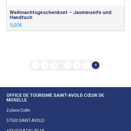
Weihnachtsgeschenkset – Jasminseife und
Handtuch
5,00
€
1
2
3
…
5
6
7
8
OFFICE DE TOURISME SAINT-AVOLD CŒUR DE
MOSELLE
2 place Collin
57500 SAINT-AVOLD
+33 (0)3 87 91 30 19