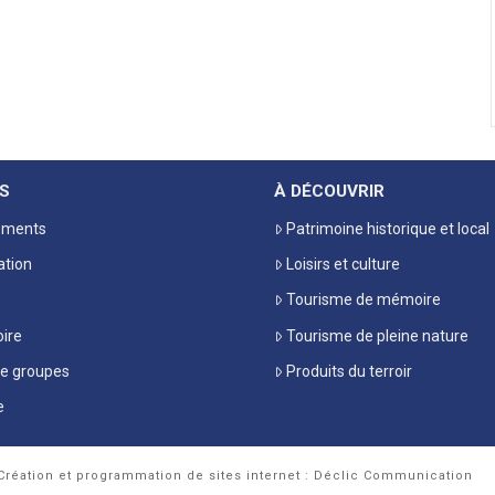
S
À DÉCOUVRIR
ements
Patrimoine historique et local
ation
Loisirs et culture
Tourisme de mémoire
oire
Tourisme de pleine nature
de groupes
Produits du terroir
e
Création et programmation de sites internet : Déclic Communication