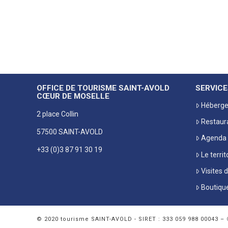
OFFICE DE TOURISME SAINT-AVOLD
SERVICE
CŒUR DE MOSELLE
Héberg
2 place Collin
Restaur
57500 SAINT-AVOLD
Agenda
+33 (0)3 87 91 30 19
Le territ
Visites 
Boutiqu
© 2020 tourisme SAINT-AVOLD - SIRET : 333 059 988 00043 –